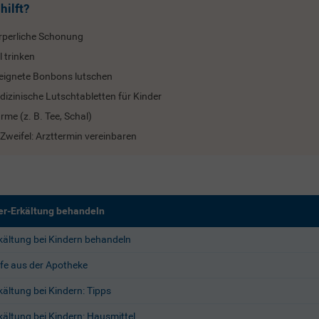
hilft?
rperliche Schonung
l trinken
eignete Bonbons lutschen
dizinische Lutschtabletten für Kinder
me (z. B. Tee, Schal)
Zweifel: Arzttermin vereinbaren
er-Erkältung behandeln
kältung bei Kindern behandeln
lfe aus der Apotheke
kältung bei Kindern: Tipps
kältung bei Kindern: Hausmittel