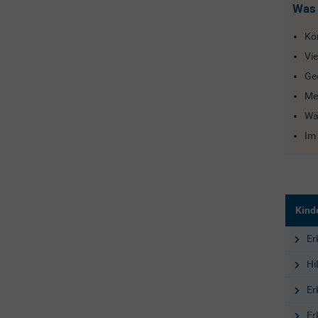
Was 
Kö
Vie
Ge
Me
Wär
Im 
Kind
Er
Hi
Er
Er