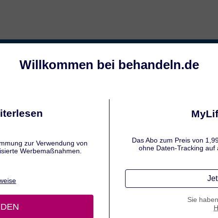
ltung behandeln
Baby-Erkältung behandeln
Sym
 BEI HALSSCHMERZEN
sschmerzen bei Kindern behande