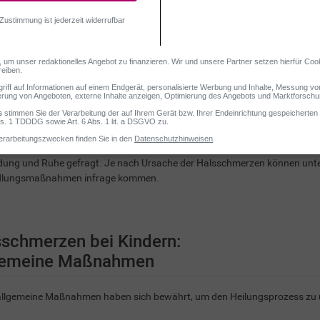
 – bei Kindern ist das keine Seltenheit. Meist steckt eine Erkältung dahi
ung und Ruhe gefragt. Je nach Ursache der Halsschmerzen können unte
lungsmaßnahmen infrage kommen.
schmerzen bei Kindern:
gemeine Maßnahmen
allgemeine Maßnahmen haben sich bewährt, um den Heilungsprozess zu u