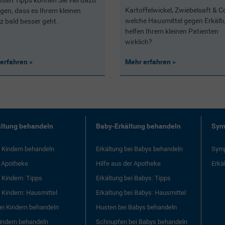
iesen Tipps können Sie viel dazu
Kartoffelwickel, Zwiebelsaft & C
agen, dass es Ihrem kleinen
welche Hausmittel gegen Erkält
z bald besser geht.
helfen Ihrem kleinen Patienten
wirklich?
erfahren
Mehr erfahren
ältung behandeln
Baby-Erkältung behandeln
Sym
i Kindern behandeln
Erkältung bei Babys behandeln
Symp
r Apotheke
Hilfe aus der Apotheke
Erkä
i Kindern: Tipps
Erkältung bei Babys: Tipps
i Kindern: Hausmittel
Erkältung bei Babys: Hausmittel
ei Kindern behandeln
Husten bei Babys behandeln
indern behandeln
Schnupfen bei Babys behandeln