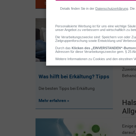
behandeln
Halsweh
Zuwend
Behand
Was hilft bei Erkältung? Tipps
Die besten Tipps bei Erkältung
Hals
Mehr erfahren
All
Einige 
darauf,