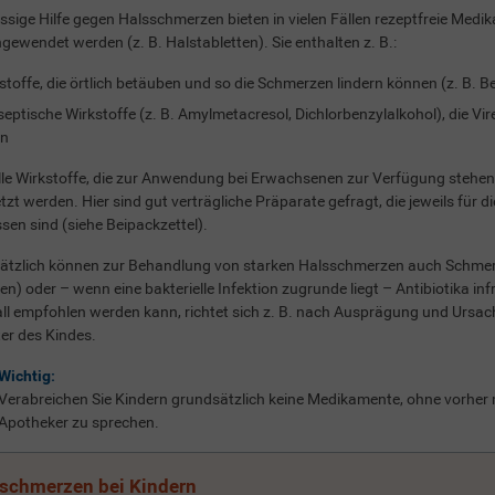
ssige Hilfe gegen Halsschmerzen bieten in vielen Fällen rezeptfreie Medi
ngewendet werden (z. B. Halstabletten). Sie enthalten z. B.:
stoffe, die örtlich betäuben und so die Schmerzen lindern können (z. B. B
septische Wirkstoffe (z. B. Amylmetacresol, Dichlorbenzylalkohol), die V
en
lle Wirkstoffe, die zur Anwendung bei Erwachsenen zur Verfügung stehen
tzt werden. Hier sind gut verträgliche Präparate gefragt, die jeweils für
sen sind (siehe Beipackzettel).
ätzlich können zur Behandlung von starken Halsschmerzen auch Schmer
en) oder – wenn eine bakterielle Infektion zugrunde liegt – Antibiotika i
all empfohlen werden kann, richtet sich z. B. nach Ausprägung und Urs
er des Kindes.
Wichtig:
Verabreichen Sie Kindern grundsätzlich keine Medikamente, ohne vorher 
Apotheker zu sprechen.
schmerzen bei Kindern