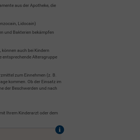
kamente aus der Apotheke, die
enzocain, Lidocain)
iren und Bakterien bekämpfen
, können auch bei Kindern
 die entsprechende Altersgruppe
zmittel zum Einnehmen (z. B.
nfrage kommen. Ob der Einsatz im
ache der Beschwerden und nach
mit Ihrem Kinderarzt oder dem