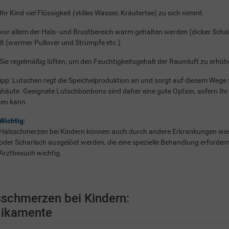
 Ihr Kind viel Flüssigkeit (stilles Wasser, Kräutertee) zu sich nimmt.
 vor allem der Hals- und Brustbereich warm gehalten werden (dicker Schal
t (warmer Pullover und Strümpfe etc.)
 Sie regelmäßig lüften, um den Feuchtigkeitsgehalt der Raumluft zu erhöh
ipp: Lutschen regt die Speichelproduktion an und sorgt auf diesem Wege 
häute. Geeignete Lutschbonbons sind daher eine gute Option, sofern Ihr 
ken kann.
Wichtig:
Halsschmerzen bei Kindern können auch durch andere Erkrankungen w
oder Scharlach ausgelöst werden, die eine spezielle Behandlung erfordern. 
Arztbesuch wichtig.
schmerzen bei Kindern:
ikamente