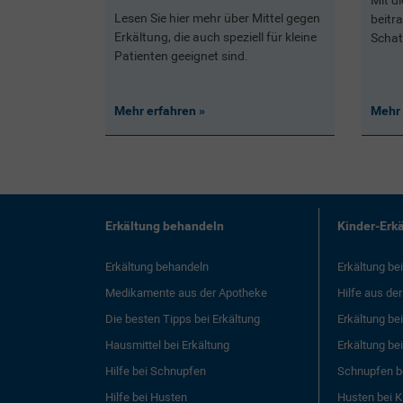
Mit d
Lesen Sie hier mehr über Mittel gegen
beitr
Erkältung, die auch speziell für kleine
Schat
Patienten geeignet sind.
Mehr erfahren
Mehr 
Erkältung behandeln
Kinder-Erk
Erkältung behandeln
Erkältung be
Medikamente aus der Apotheke
Hilfe aus de
Die besten Tipps bei Erkältung
Erkältung be
Hausmittel bei Erkältung
Erkältung be
Hilfe bei Schnupfen
Schnupfen b
Hilfe bei Husten
Husten bei K