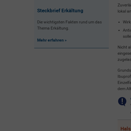
Zuverlä
Steckbrief Erkältung
lokal a
Wirk
Die wichtigsten Fakten rund um das
Thema Erkältung.
Anti
soll
Mehr erfahren
Nicht a
eingese
zugelas
Grunds
Ibuprof
Einzelf
dem Alt
Hals