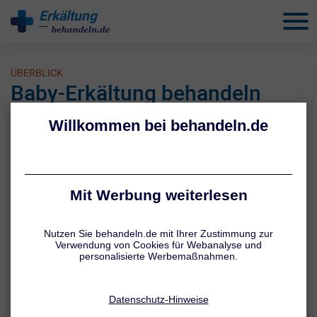
Erkältung
behandeln
ÜBERBLICK
Baby-Erkältung behandeln
Wenn Babys erkältet sind, sind Symptome wie Schnupfen oder
Husten ganz besonders unangenehm für sie. Umso wichtiger ist es,
dass Eltern wissen, welche Maßnahmen helfen können. Oft bringen
schon viel Ruhe, ausreichend Flüssigkeit und einige zusätzliche
Maßnahmen Erleichterung. Wichtig: Verabreichen Sie Ihrem Baby
ohne Rücksprache mit dem Arzt keine Medikamente.
Grundsätzlich gilt gerade für Babys und Kleinkinder, dass man lieber
einmal zu viel als einmal zu wenig zum Arzt gehen sollte.