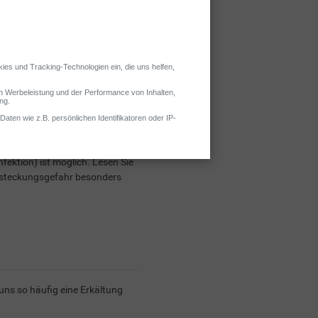
g erfolgt dabei zumeist über
fektion) ist möglich. Lesen Sie
Ansteckungsgefahr besonders
uns so häufig eine Erkältung