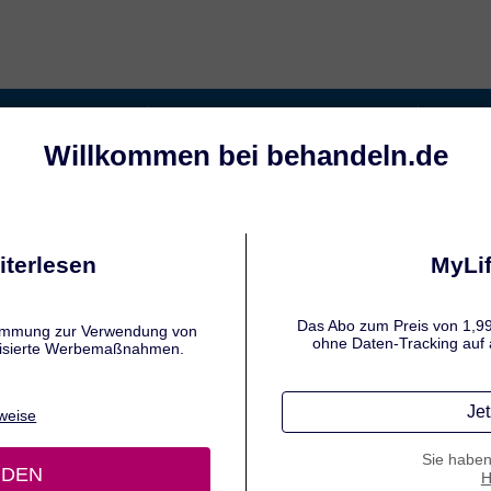
ltung behandeln
Baby-Erkältung behandeln
Sym
CHENINFEKTION UND MEHR
ältung: Ansteckung