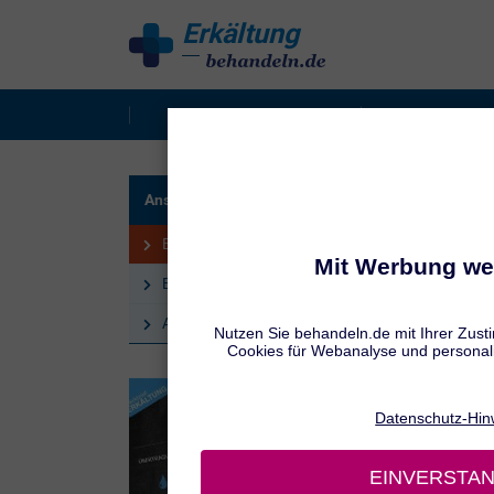
Erkältung
behandeln
Erkältung behandeln
Kinder-Erkä
TRÖPF
Ansteckung & Vorbeugung
Erk
Erkältung: Ansteckungswege
Erkältung vorbeugen
Abwehrkräfte stärken