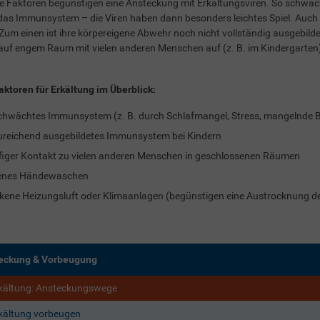
 Faktoren begünstigen eine Ansteckung mit Erkältungsviren. So schwäc
das Immunsystem – die Viren haben dann besonders leichtes Spiel. Auch
 Zum einen ist ihre körpereigene Abwehr noch nicht vollständig ausgebilde
auf engem Raum mit vielen anderen Menschen auf (z. B. im Kindergarten
aktoren für Erkältung im Überblick:
hwächtes Immunsystem (z. B. durch Schlafmangel, Stress, mangelnde
reichend ausgebildetes Immunsystem bei Kindern
iger Kontakt zu vielen anderen Menschen in geschlossenen Räumen
tenes Händewaschen
kene Heizungsluft oder Klimaanlagen (begünstigen eine Austrocknung d
eckung & Vorbeugung
kältung: Ansteckungswege
kältung vorbeugen