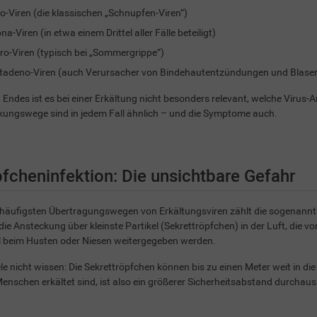
o-Viren (die klassischen „Schnupfen-Viren“)
na-Viren (in etwa einem Drittel aller Fälle beteiligt)
ro-Viren (typisch bei „Sommergrippe“)
adeno-Viren (auch Verursacher von Bindehautentzündungen und Blas
 Endes ist es bei einer Erkältung nicht besonders relevant, welche Virus-Ar
ungswege sind in jedem Fall ähnlich – und die Symptome auch.
fcheninfektion: Die unsichtbare Gefahr
häufigsten Übertragungswegen von Erkältungsviren zählt die sogenannte
 die Ansteckung über kleinste Partikel (Sekrettröpfchen) in der Luft, di
l beim Husten oder Niesen weitergegeben werden.
le nicht wissen: Die Sekrettröpfchen können bis zu einen Meter weit in di
nschen erkältet sind, ist also ein größerer Sicherheitsabstand durchau