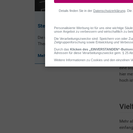
Steckbrief Erkältung
Die wichtigsten Fakten rund um das
Thema Erkältung.
Mehr erfahren
Eine Er
eine so
hier me
hoch is
Viel
Mehr al
einfang