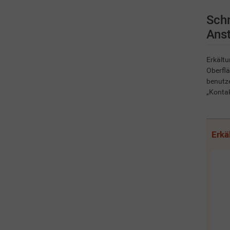
Schm
Anst
Erkältu
Oberflä
benutze
„Kontak
Erkä