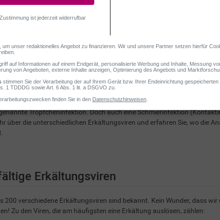
kältung wird in der Regel durch Erkältungsviren ausgelöst. Die Ansteckun
genannte Tröpfcheninfektion. Doch auch eine Schmierinfektion (Kontaktin
hr über die unterschiedlichen Erkältungsviren und erfahren Sie, wo die 
t.
fältige Erkältungsviren
s 200 verschiedene Erkältungsviren sind bekannt. Kein Wunder, dass wir 
en! Zu den Viren, die am häufigsten eine Erkältung auslösen, zählen: