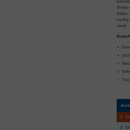
Gewisse
Stress 
Risiko.
häufig 
steigt.
Risikof
Gesc
Unzu
Häuf
Sel
Troc
Anst
Er
Er