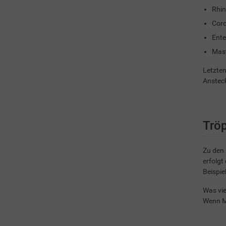
Rhin
Coro
Ente
Mast
Letzten
Ansteck
Tröp
Zu den 
erfolgt
Beispie
Was vie
Wenn Me