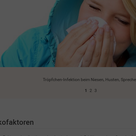
Tröpfchen-Infektion beim Niesen, Husten, Sprech
1
2
3
kofaktoren